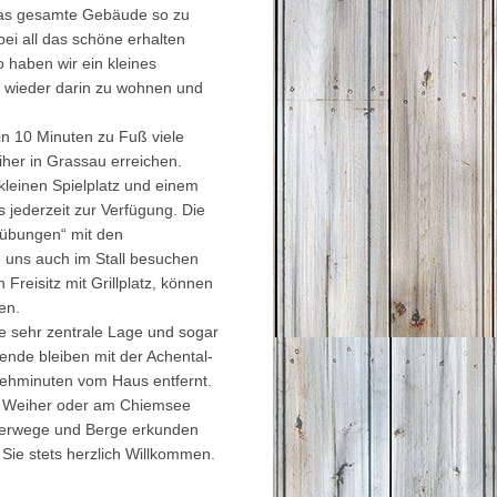
das gesamte Gebäude so zu
bei all das schöne erhalten
 haben wir ein kleines
8 wieder darin zu wohnen und
in 10 Minuten zu Fuß viele
iher in Grassau erreichen.
kleinen Spielplatz und einem
 jederzeit zur Verfügung. Die
rübungen“ mit den
 uns auch im Stall besuchen
Freisitz mit Grillplatz, können
en.
e sehr zentrale Lage und sogar
sende bleiben mit der Achental-
 Gehminuten vom Haus entfernt.
r Weiher oder am Chiemsee
derwege und Berge erkunden
Sie stets herzlich Willkommen.