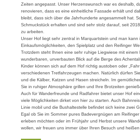
Zeiten angepasst. Unser Herzenswunsch war es deshalb, 
renovieren, dass es eine einheitliche Fassade erhält und da
bleibt, dass sich über die Jahrhunderte angesammelt hat. So
Schmuckstück erhalten und sind sehr stolz darauf, seit 201
zu arbeiten.
Unser Hof liegt sehr zentral in Marquartstein und man kann 
Einkaufsmöglichkeiten, den Spielplatz und den Reifinger We
Trotzdem steht Ihnen eine sehr ruhige Liegwiese mit einem 
wunderbaren, unverbauten Blick auf die Berge des Achentals
Kinder können sich auf dem Hof richtig austoben oder „Fah
verschiedenen Tretfahrzeugen machen. Natürlich dürfen Sie
und die Kälber, Katzen und Hasen streicheln. Im gemütlichen 
Sie in ruhiger Atmosphäre grillen und Ihre Brotzeiten genieß
Auch für Wanderfreunde und Radfahrer bietet unser Hof ein
viele Möglichkeiten dirket von hier zu starten. Auch Bahnrei
Linie mobil und die Bushaltestelle befindet sich keine zwei
Egal ob Sie im Sommer pures Badevergnügen am Reifinge
erleben möchten oder im Frühjahr und Herbst unsere Wan
wollen, wir freuen uns immer über Ihren Besuch und heißen 